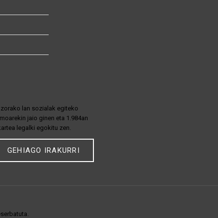
zorako lan sozialak egiteko
moarekin jaio ginen eta 1.984an
kartea legalki egokitu zen.
GEHIAGO IRAKURRI
eserbatuta.