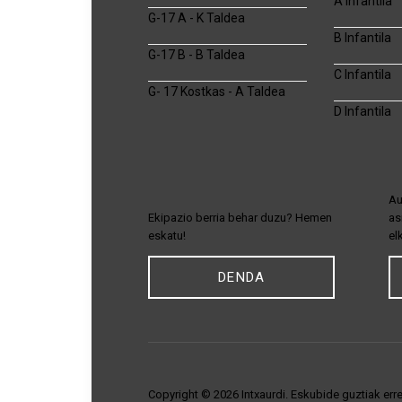
A Infantila
G-17 A - K Taldea
B Infantila
G-17 B - B Taldea
C Infantila
G- 17 Kostkas - A Taldea
D Infantila
Au
Ekipazio berria behar duzu? Hemen
as
eskatu!
el
DENDA
Copyright © 2026 Intxaurdi. Eskubide guztiak err