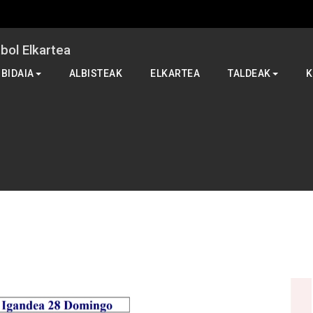
ol Elkartea
 BIDAIA
ALBISTEAK
ELKARTEA
TALDEAK
K