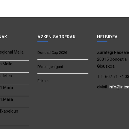
NAK
AZKEN SARRERAK
HELBIDEA
egional Maila
Zarategi Paseale
Donosti Cup 2026
20015 Donostia
n Maila
Gipuzkoa
DVren gehigarri
adetea
Tlf.: 607 71 74 0
Eskola
eMail:
info@intx
1.Maila
1.Maila
 Txapeldun