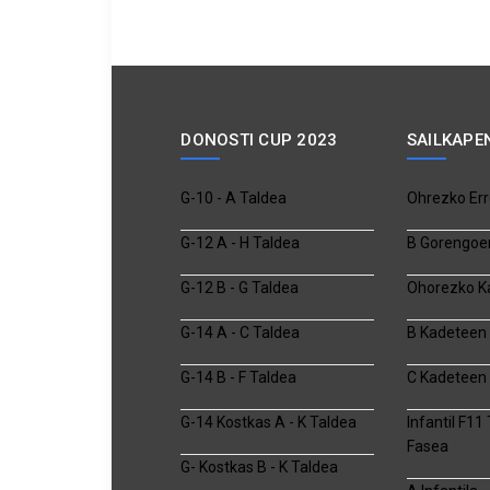
DONOSTI CUP 2023
SAILKAPE
G-10 - A Taldea
Ohrezko Err
G-12 A - H Taldea
B Gorengoe
G-12 B - G Taldea
Ohorezko K
G-14 A - C Taldea
B Kadeteen 
G-14 B - F Taldea
C Kadeteen 
G-14 Kostkas A - K Taldea
Infantil F11
Fasea
G- Kostkas B - K Taldea