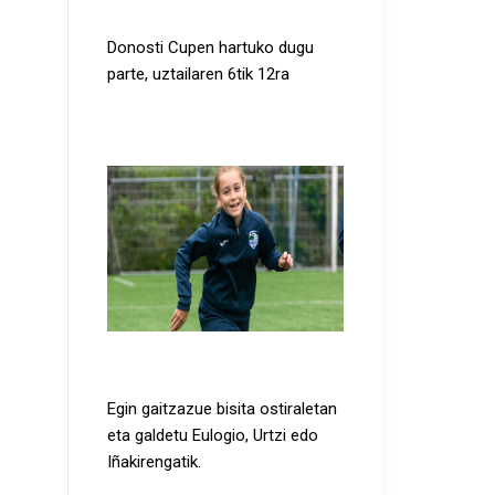
Donosti Cup 2026
Donosti Cupen hartuko dugu
parte, uztailaren 6tik 12ra
Leer más...
Eskola
Egin gaitzazue bisita ostiraletan
eta galdetu Eulogio, Urtzi edo
Iñakirengatik.
Leer más...