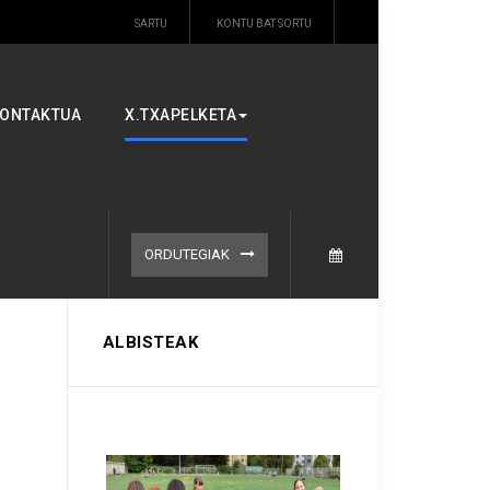
SARTU
KONTU BAT SORTU
ONTAKTUA
X.TXAPELKETA
ORDUTEGIAK
ALBISTEAK