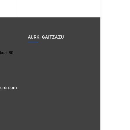
AURKI GAITZAZU
kua, 80
3
aurdi.com