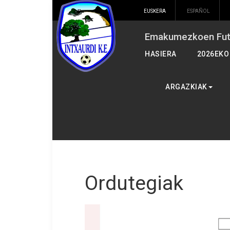
EUSKERA
ESPAÑOL
Emakumezkoen Futb
HASIERA
2026EKO
ARGAZKIAK
Ordutegiak