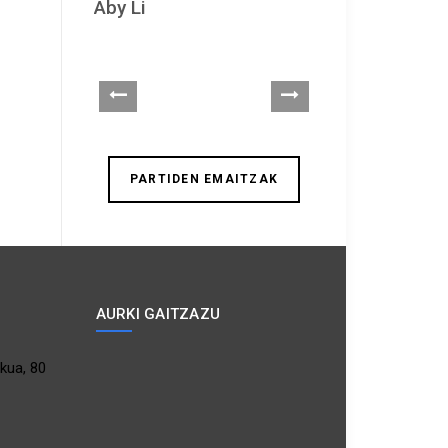
Aby Li
Aiora Urbano
PARTIDEN EMAITZAK
AURKI GAITZAZU
kua, 80