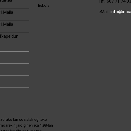
adetea
Tlf.: 607 71 74 0
Eskola
eMail:
info@intx
1.Maila
1.Maila
 Txapeldun
zorako lan sozialak egiteko
moarekin jaio ginen eta 1.984an