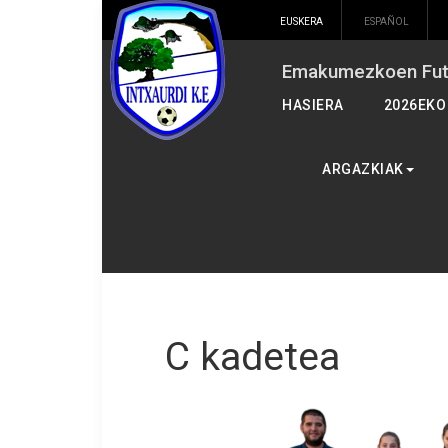
EUSKERA
ESPAÑOL
Emakumezkoen Futb
HASIERA
2026EKO
ARGAZKIAK
C kadetea