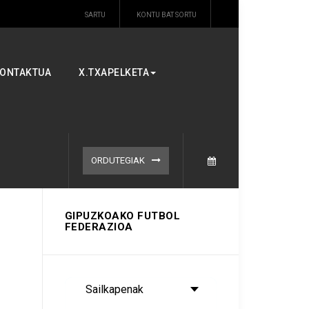
SARTU
KONTU BAT SORTU
ONTAKTUA
X.TXAPELKETA
ORDUTEGIAK
GIPUZKOAKO FUTBOL
FEDERAZIOA
Sailkapenak