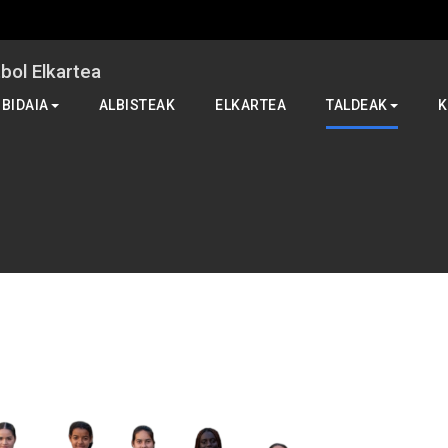
ol Elkartea
 BIDAIA
ALBISTEAK
ELKARTEA
TALDEAK
K