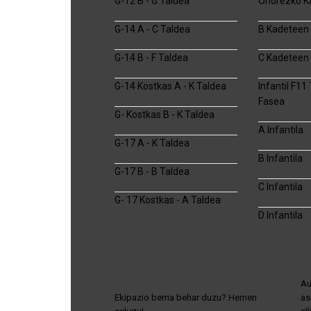
G-12 B - G Taldea
Ohorezko K
G-14 A - C Taldea
B Kadeteen 
G-14 B - F Taldea
C Kadeteen 
G-14 Kostkas A - K Taldea
Infantil F11
Fasea
G- Kostkas B - K Taldea
A Infantila
G-17 A - K Taldea
B Infantila
G-17 B - B Taldea
C Infantila
G- 17 Kostkas - A Taldea
D Infantila
Au
Ekipazio berria behar duzu? Hemen
as