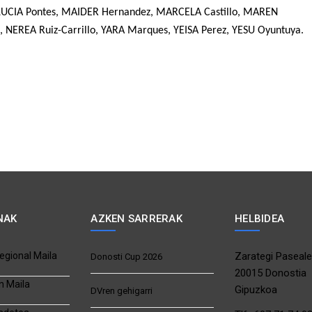
 LUCIA Pontes, MAIDER Hernandez, MARCELA Castillo, MAREN
 NEREA Ruiz-Carrillo, YARA Marques, YEISA Perez, YESU Oyuntuya.
NAK
AZKEN SARRERAK
HELBIDEA
egional Maila
Zarategi Paseale
Donosti Cup 2026
20015 Donostia
n Maila
Gipuzkoa
DVren gehigarri