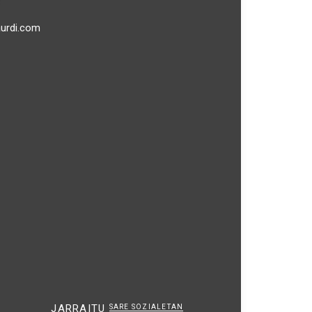
3
aurdi.com
JARRAITU
SARE SOZIALETAN