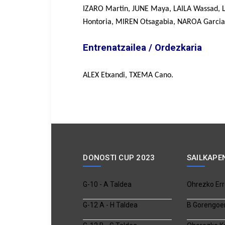
IZARO Martin, JUNE Maya, LAILA Wassad,
Hontoria, MIREN Otsagabia, NAROA Garcia,
Entrenatzailea / Ordezkaria
ALEX Etxandi, TXEMA Cano.
DONOSTI CUP 2023
SAILKAPE
G-10 - A Taldea
Ohrezko Err
G-12 A - H Taldea
B Gorengoe