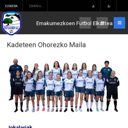
EUSKERA
ESPAÑOL
Emakumezkoen Futbol Elkartea
Kadeteen Ohorezko Maila
Jokalariak