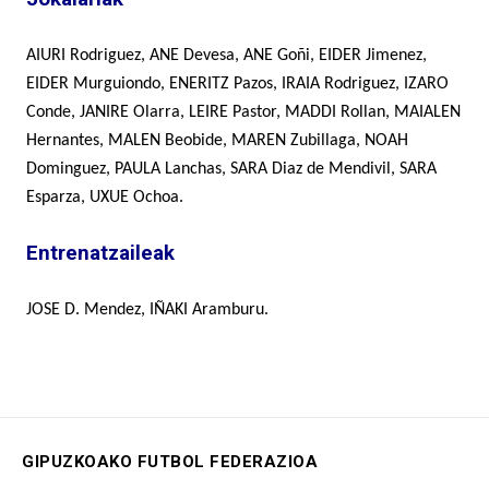
AIURI Rodriguez
, ANE Devesa, ANE
Goñi,
EIDER Jimenez,
EIDER
Murguiondo
, ENERITZ Pazos, IRA
IA
Rodriguez
, IZARO
C
onde, JANIRE Olarra, LEIRE Pastor
, MADDI Rollan, MAIALEN
Hernantes
, MALEN
Beobide,
MAREN Zubillaga,
NOAH
Dominguez,
PAULA
Lanchas
, SARA Diaz de Mendivil, SARA
Esparza, UXUE Ochoa.
Entrenatzaileak
JOSE D. Mendez, IÑAKI Aramburu.
GIPUZKOAKO FUTBOL FEDERAZIOA