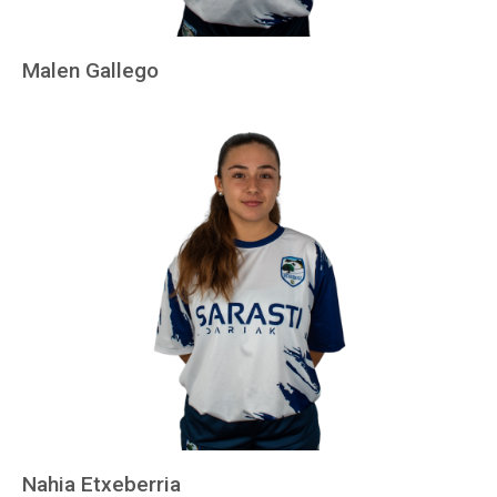
Malen Gallego
Nahia Etxeberria