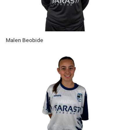
Malen Beobide