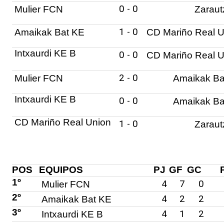
0
-
0
Mulier FCN
Zaraut
1
-
0
Amaikak Bat KE
CD Mariño Real U
Intxaurdi KE B
0
-
0
CD Mariño Real U
2
-
0
Mulier FCN
Amaikak Ba
Intxaurdi KE B
0
-
0
Amaikak Ba
CD Mariño Real Union
1
-
0
Zaraut
POS
EQUIPOS
PJ
GF
GC
1º
4
7
0
Mulier FCN
2º
4
2
2
Amaikak Bat KE
3º
4
1
2
Intxaurdi KE B